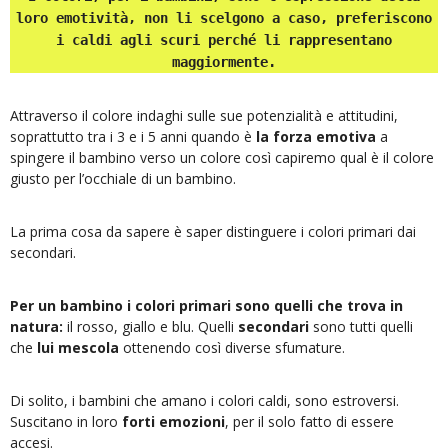
loro emotività, non li scelgono a caso, preferiscono
i caldi agli scuri perché li rappresentano
maggiormente.
Attraverso il colore indaghi sulle sue potenzialità e attitudini,
soprattutto tra i 3 e i 5 anni quando è
la forza emotiva
a
spingere il bambino verso un colore così capiremo qual è il colore
giusto per l’occhiale di un bambino.
La prima cosa da sapere è saper distinguere i colori primari dai
secondari.
Per un bambino i colori primari sono quelli che trova in
natura:
il rosso, giallo e blu. Quelli
secondari
sono tutti quelli
che
lui mescola
ottenendo così diverse sfumature.
Di solito, i bambini che amano i colori caldi, sono estroversi.
Suscitano in loro
forti emozioni
, per il solo fatto di essere
accesi.