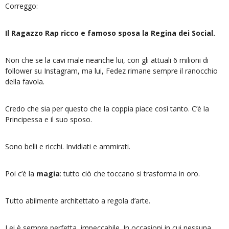
Correggo:
Il Ragazzo Rap ricco e famoso sposa la Regina dei Social.
Non che se la cavi male neanche lui, con gli attuali 6 milioni di
follower su Instagram, ma lui, Fedez rimane sempre il ranocchio
della favola.
Credo che sia per questo che la coppia piace così tanto. C’è la
Principessa e il suo sposo.
Sono belli e ricchi. Invidiati e ammirati.
Poi c’è la
magia
: tutto ciò che toccano si trasforma in oro.
Tutto abilmente architettato a regola d’arte.
Lei è sempre perfetta, impeccabile. In occasioni in cui nessuna